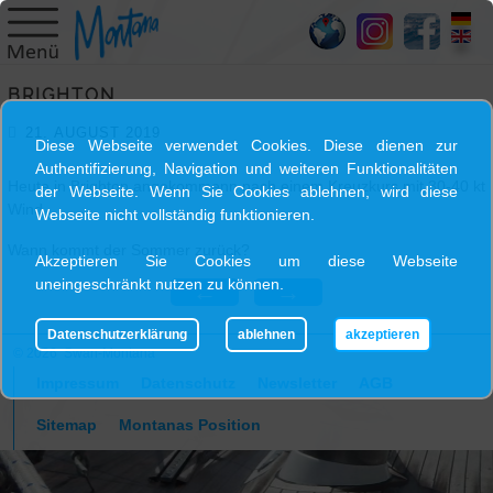
HOME
BRIGHTON
SY
21. AUGUST 2019
MONTANA
Diese Webseite verwendet Cookies. Diese dienen zur
Authentifizierung, Navigation und weiteren Funktionalitäten
Heute in Brighton angekommenn nach einem Kreuzkurs mit 30-40 kt
der Webseite. Wenn Sie Cookies ablehnen, wird diese
SKIPPER
Wind.
Webseite nicht vollständig funktionieren.
Wann kommt der Sommer zurück?
Akzeptieren Sie Cookies um diese Webseite
TRIPS
uneingeschränkt nutzen zu können.
←
→
Datenschutzerklärung
ablehnen
akzeptieren
BLOG
© 2026 Swan-Montana
Impressum
Datenschutz
Newsletter
AGB
GALLERY
Sitemap
Montanas Position
KONTAKT