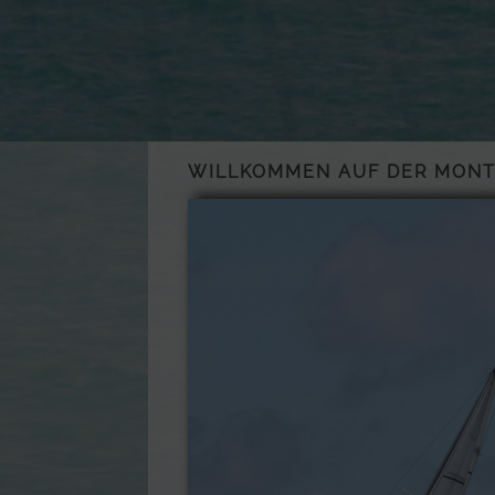
WILLKOMMEN AUF DER MON