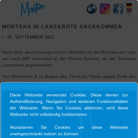
HOME
MONTANA IN LANZAROTE ANGEKOMMEN
SY
25. SEPTEMBER 2021
MONTANA
Nach einer abwechslungsreichen Überfahrt ist die Montana von Vigo
SKIPPER
aus nach 880 Seemeilen in der Marina Rubicon, an der Südküste
Lanzarotes angekommen.
Von Windstärke 8 zu Beginn des Törns bis Flaute gegen Ende des
TRIPS
Törns war alles dabei.
Diese Webseite verwendet Cookies. Diese dienen zur
BLOG
Authentifizierung, Navigation und weiteren Funktionalitäten
der Webseite. Wenn Sie Cookies ablehnen, wird diese
Webseite nicht vollständig funktionieren.
GALLERY
Akzeptieren Sie Cookies um diese Webseite
KONTAKT
uneingeschränkt nutzen zu können.