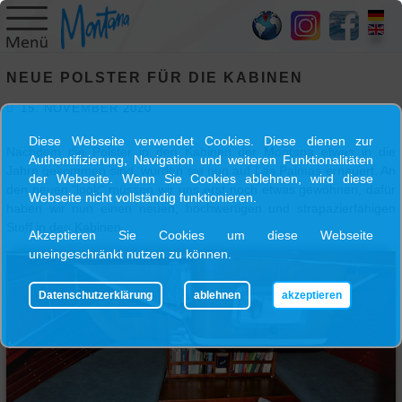
HOME
NEUE POLSTER FÜR DIE KABINEN
SY
15. NOVEMBER 2020
MONTANA
Diese Webseite verwendet Cookies. Diese dienen zur
Nachdem die Polster in den Kabinen der Montana etwas in die
Authentifizierung, Navigation und weiteren Funktionalitäten
SKIPPER
Jahre gekommen sind, wurden sie nun auf Las Palmas erneuert. An
der Webseite. Wenn Sie Cookies ablehnen, wird diese
den neuen "look" müssen wir uns erst noch etwas gewöhnen, dafür
Webseite nicht vollständig funktionieren.
haben wir nun einen neuen, hochwertigen und strapazierfähigen
TRIPS
Stoff in den Kabinen.
Akzeptieren Sie Cookies um diese Webseite
uneingeschränkt nutzen zu können.
BLOG
Datenschutzerklärung
ablehnen
akzeptieren
GALLERY
KONTAKT