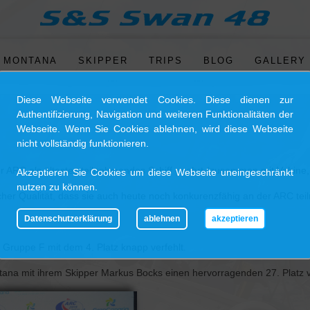
 MONTANA
SKIPPER
TRIPS
BLOG
GALLERY
HOME
Diese Webseite verwendet Cookies. Diese dienen zur
Authentifizierung, Navigation und weiteren Funktionalitäten der
SY MONTANA
Webseite. Wenn Sie Cookies ablehnen, wird diese Webseite
nicht vollständig funktionieren.
SKIPPER
 ARC als ältestes teilnehmendes Schiff geehrt (zusammen mit Vahine
Akzeptieren Sie Cookies um diese Webseite uneingeschränkt
nutzen zu können.
cher Qualität, dass sie auch heute noch konkurenzfähig an der ARC te
TRIPS
Datenschutzerklärung
ablehnen
akzeptieren
 Gruppe F mit dem 4. Platz knapp verfehlt.
BLOG
ana mit ihrem Skipper Markus Bocks einen hervorragenden 27. Platz v
GALLERY