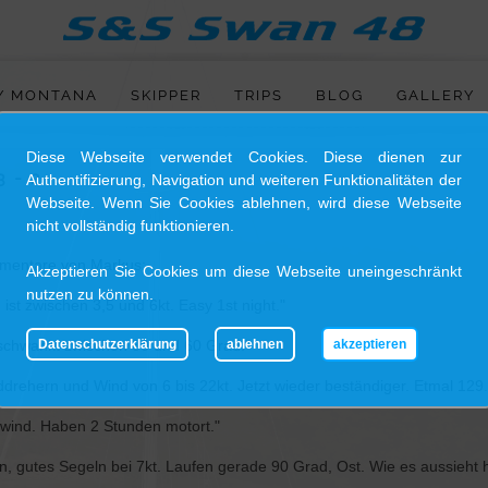
Y MONTANA
SKIPPER
TRIPS
BLOG
GALLERY
HOME
Diese Webseite verwendet Cookies. Diese dienen zur
 - 2
Authentifizierung, Navigation und weiteren Funktionalitäten der
SY MONTANA
Webseite. Wenn Sie Cookies ablehnen, wird diese Webseite
nicht vollständig funktionieren.
SKIPPER
mmentare von Markus:
Akzeptieren Sie Cookies um diese Webseite uneingeschränkt
nutzen zu können.
st zwischen 3,5 und 6kt. Easy 1st night."
TRIPS
s schwankt zwischen 30 und 60 Grad."
Datenschutzerklärung
ablehnen
akzeptieren
drehern und Wind von 6 bis 22kt. Jetzt wieder beständiger. Etmal 129.
BLOG
wind. Haben 2 Stunden motort."
GALLERY
, gutes Segeln bei 7kt. Laufen gerade 90 Grad, Ost. Wie es aussieht h